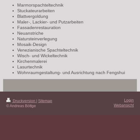
Marmorspachteltechnik
Stuckateurarbeiten
Blattvergoldung
Maler-, Lackier- und Putzarbeiten
Fassadenrestauration
Neuanstriche
Natursteinverlegung
Mosaik-Design
Venezianische Spachteltechnik
Wisch- und Wickeltechnik
Kirchenmalerei
Lasurtechnik
Wohnraumgestaltung- und Ausrichtung nach Fengshui
Login
Druckversion
|
Sitemap
Webansicht
© Andreas Böttge