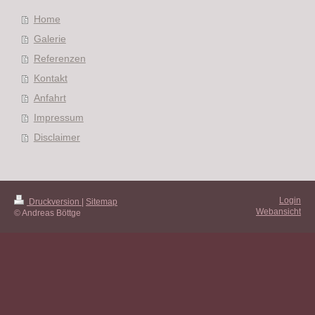
Home
Galerie
Referenzen
Kontakt
Anfahrt
Impressum
Disclaimer
Login
Druckversion
|
Sitemap
Webansicht
© Andreas Böttge